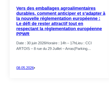
05.08.2026
Vers des emballages agroalimentaires
durables, comment anticiper et s’adapter à
la nouvelle réglementation européenne :
Le défi de rester attractif tout en
respectant la réglementation européenne
CrossS3
PPWR
Collaborer p
Date : 30 juin 2026Horaire : 14h – 17hLieu : CCI
protéines : 
ARTOIS – 8 rue du 29 Juillet – Arras(Parking…
04.08.2026
08.05.2026
•
ALCOVE
ALCOVE au 
capteurs in