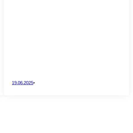
our diversifier les sources de
les enseignements de trois ateliers
01.
Vous êtes ?
19.06.2025
•
CrossS3
cœur de la recherche européenne en
novants