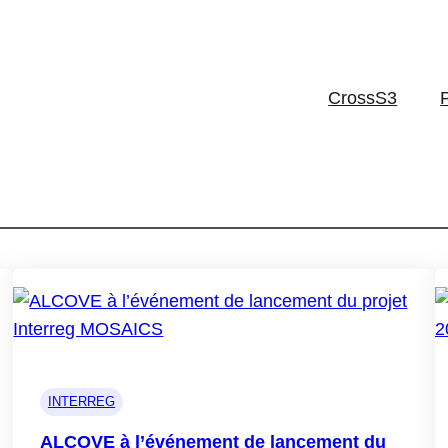
CrossS3
la participation d’ALCOVE à GECCO
INTERREG
ALCOVE à l’événement de lancement du