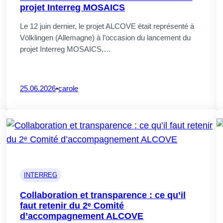
projet Interreg MOSAICS
Le 12 juin dernier, le projet ALCOVE était représenté à
Völklingen (Allemagne) à l’occasion du lancement du
projet Interreg MOSAICS,…
our diversifier les sources de
25.06.2026
•
carole
les enseignements de trois ateliers
INTERREG
cœur de la recherche européenne en
Collaboration et transparence : ce qu’il
novants
faut retenir du 2ᵉ Comité
d’accompagnement ALCOVE