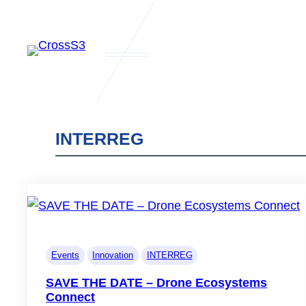
Aller
au
contenu
INTERREG
Actualités
ALCOVE
Events
Innovation
INTERREG
Retour sur 
SAVE THE DATE – Drone Ecosystems
2026
Connect