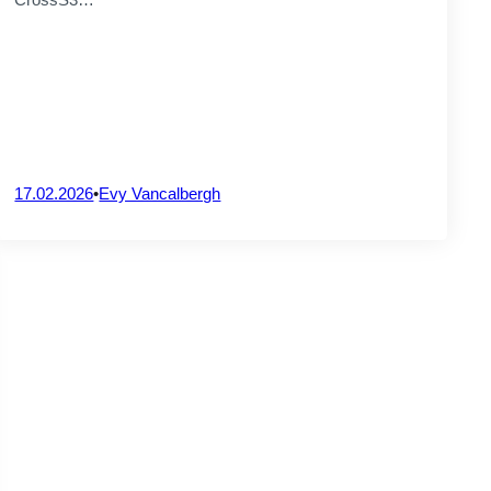
17.02.2026
•
Evy Vancalbergh
Universités ou
centres de recherche