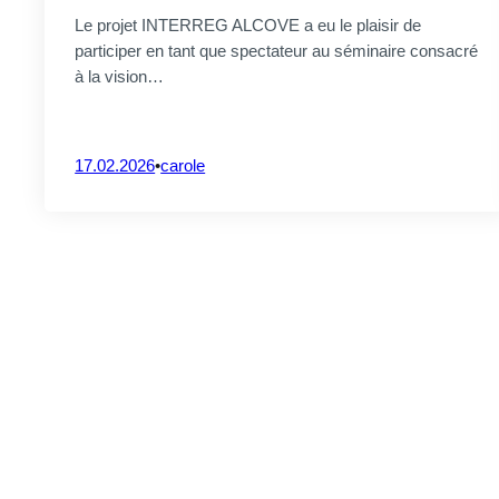
Etiam rho
Le projet INTERREG ALCOVE a eu le plaisir de
hendreri
Etiam rhoncus. Donec mollis
participer en tant que spectateur au séminaire consacré
odio, fauc
hendrerit risus. Donec mi
quis, c
à la vision…
odio, faucibus at, scelerisque
Cur
quis, convallis in, nisi.
Curabitur turpis.
CrossS3
17.02.2026
•
carole
L’outil IRL
28.10.2025
CrossS3
PROJET PILOTE
PAR
Politique de