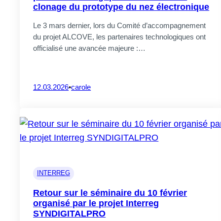
clonage du prototype du nez électronique
28.07.2026
Le 3 mars dernier, lors du Comité d’accompagnement
du projet ALCOVE, les partenaires technologiques ont
officialisé une avancée majeure :…
12.03.2026
•
carole
Pages
CrossS3
INTERREG
Newsletter 
Retour sur le séminaire du 10 février
organisé par le projet Interreg
23.02.2026
Associations
En
SYNDIGITALPRO
professionnelles