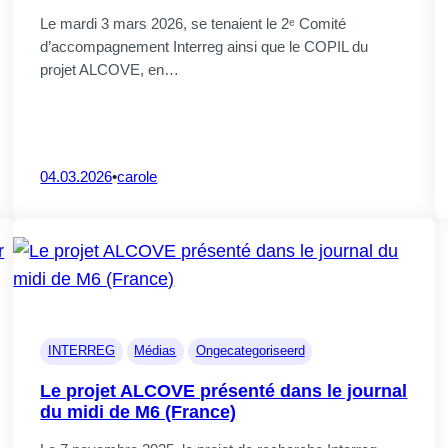
Le mardi 3 mars 2026, se tenaient le 2ᵉ Comité
d’accompagnement Interreg ainsi que le COPIL du
projet ALCOVE, en…
04.03.2026
•
carole
01.
Vous êtes ?
CrossS3
INTERREG
Médias
Ongecategoriseerd
précédentes
Le projet ALCOVE présenté dans le journal
du midi de M6 (France)
treprises
Particuliers