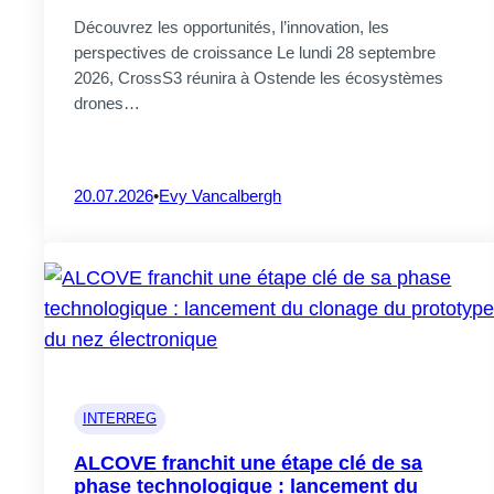
Découvrez les opportunités, l’innovation, les
05.08.2026
perspectives de croissance Le lundi 28 septembre
2026, CrossS3 réunira à Ostende les écosystèmes
drones…
CrossS3
Collaborer p
20.07.2026
•
Evy Vancalbergh
protéines : 
04.08.2026
ALCOVE
INTERREG
ALCOVE au 
capteurs in
ALCOVE franchit une étape clé de sa
phase technologique : lancement du