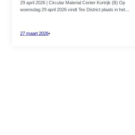
29 april 2026 | Circular Material Center Kortrijk (B) Op
4 augustus 
woensdag 29 april 2026 vindt Tex District plaats in het…
27 maart 2026
•
CrossS3
SAVE THE D
2026
20 juli 2026
CrossS3
PROJECTVERANTWOORDELIJKE
TexDistrict 2
talent in b