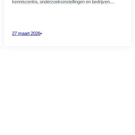
kenniscentra, onderzoeksinstellingen en bedrijven…
2026
27 maart 2026
•
ATE – Drone Ecosystems Connect
01.
Vous êtes ?
CrossS3
PARTNERS
026: textielinnovatie, circulariteit en
eweging