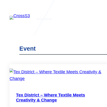
Ga
naar
de
inhoud
Event
Actualités
CrossS3
Samenwerken
Tex District – Where Textile Meets
resultaten 
Creativity & Change