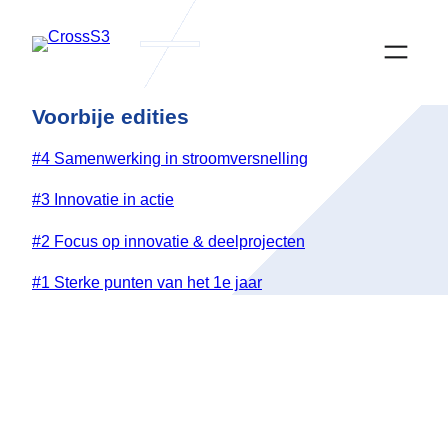
Ga
naar
de
inhoud
Voorbije edities
#4 Samenwerking in stroomversnelling
#3 Innovatie in actie
#2 Focus op innovatie & deelprojecten
#1 Sterke punten van het 1e jaar
Actualités
PROJECTVERANTWOORDELIJKE
CrossS3
Samenwerken aan diversificatie van