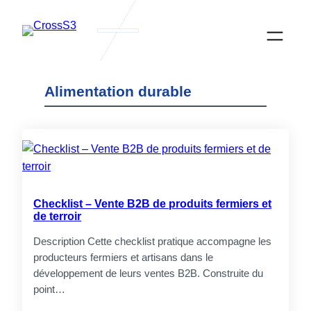
Ga
naar
de
inhoud
Alimentation durable
Actualités
Checklist – Vente B2B de produits fermiers et
de terroir
Description Cette checklist pratique accompagne les
producteurs fermiers et artisans dans le
développement de leurs ventes B2B. Construite du
CrossS3
point…
Samenwerken aan diversificatie van