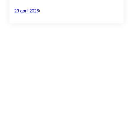
eiwitbronnen: resultaten uit de 3
workshops
23 april 2026
•
4 augustus 2026
PROJECTVERANTWOORDELIJKE
CrossS3
SAVE THE DATE – Drone
Ecosystems Connect 2026
PARTNERS
20 juli 2026