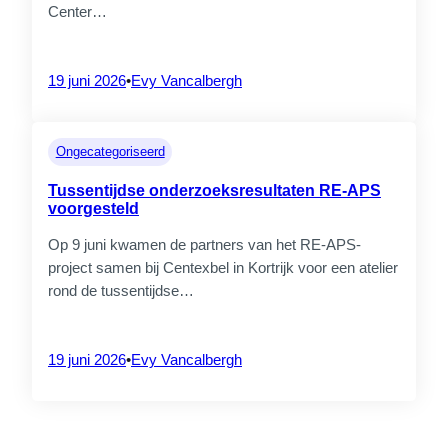
eiwitbronnen: resultaten uit de 3
Center…
workshops
4 augustus 2026
19 juni 2026
•
Evy Vancalbergh
Ongecategoriseerd
Tussentijdse onderzoeksresultaten RE-APS
voorgesteld
Op 9 juni kwamen de partners van het RE-APS-
CrossS3
project samen bij Centexbel in Kortrijk voor een atelier
rond de tussentijdse…
SAVE THE DATE – Drone
Ecosystems Connect 2026
19 juni 2026
•
Evy Vancalbergh
20 juli 2026