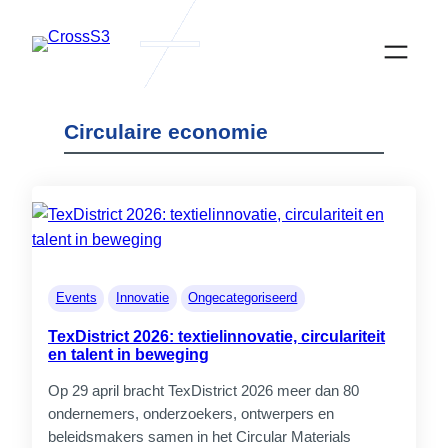
Ga
naar
de
inhoud
Circulaire economie
Actualités
Events
Innovatie
Ongecategoriseerd
TexDistrict 2026: textielinnovatie, circulariteit
en talent in beweging
Op 29 april bracht TexDistrict 2026 meer dan 80
CrossS3
ondernemers, onderzoekers, ontwerpers en
Samenwerken aan diversificatie van
beleidsmakers samen in het Circular Materials