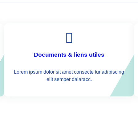
id
 2025
Documents & liens utiles
Lorem ipsum dolor sit amet consecte tur adipiscing
elit semper dalaracc.
ts
RS
PARTNERS