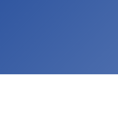
2026
ATE – Drone Ecosystems Connect
026: textielinnovatie, circulariteit en
eweging