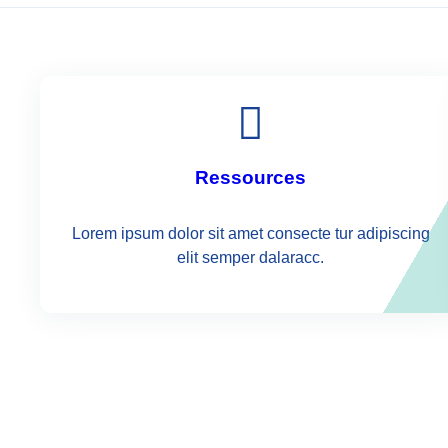
Privacybele
29 augustus
Ressources
Lorem ipsum dolor sit amet consecte tur adipiscing
elit semper dalaracc.
Événemen
Food RADA
PROJECTVERANTWOORDELIJKE