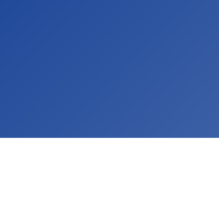
4 augustus 
CrossS3
SAVE THE D
2026
20 juli 2026
CrossS3
TexDistrict 2
talent in b