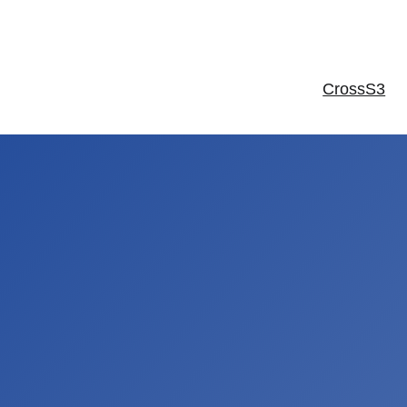
CrossS3
TOOLS
 aan diversificatie van eiwitbronnen:
uit de 3 workshops