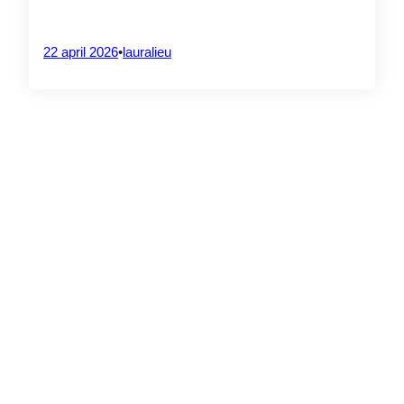
eiwitbronnen: resultaten uit de 3
workshops
22 april 2026
•
lauralieu
4 augustus 2026
PROJECTVERANTWOORDELIJKE
CrossS3
SAVE THE DATE – Drone
Ecosystems Connect 2026
PARTNERS
20 juli 2026