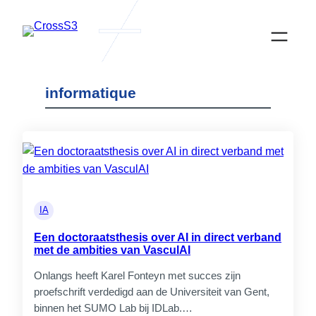
Ga
naar
de
inhoud
informatique
Actualités
IA
Een doctoraatsthesis over AI in direct verband
met de ambities van VasculAI
Onlangs heeft Karel Fonteyn met succes zijn
CrossS3
proefschrift verdedigd aan de Universiteit van Gent,
Samenwerken aan diversificatie van
binnen het SUMO Lab bij IDLab.…