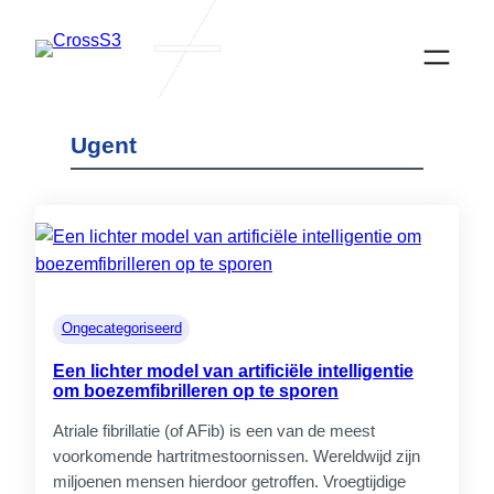
Ga
naar
de
inhoud
Ugent
Actualités
Ongecategoriseerd
Een lichter model van artificiële intelligentie
om boezemfibrilleren op te sporen
Atriale fibrillatie (of AFib) is een van de meest
CrossS3
voorkomende hartritmestoornissen. Wereldwijd zijn
Samenwerken aan diversificatie van
miljoenen mensen hierdoor getroffen. Vroegtijdige