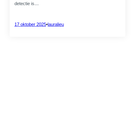
eiwitbronnen: resultaten uit de 3
detectie is…
workshops
4 augustus 2026
17 oktober 2025
•
lauralieu
PROJECTVERANTWOORDELIJKE
CrossS3
SAVE THE DATE – Drone
Ecosystems Connect 2026
20 juli 2026
PARTNERS