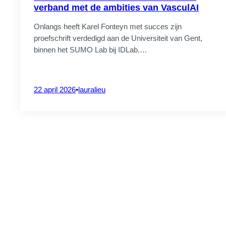
verband met de ambities van VasculAI
4 augustus 
Onlangs heeft Karel Fonteyn met succes zijn
proefschrift verdedigd aan de Universiteit van Gent,
binnen het SUMO Lab bij IDLab.…
CrossS3
SAVE THE D
22 april 2026
•
lauralieu
2026
20 juli 2026
CrossS3
TexDistrict 2
talent in b
PROJECTVERANTWOORDELIJKE