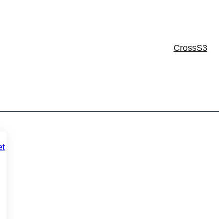
CrossS3
 aan diversificatie van eiwitbronnen:
uit de 3 workshops