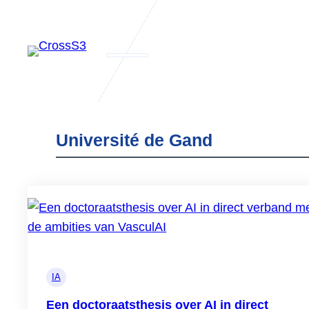
Ga
naar
de
inhoud
Université de Gand
Actualités
CrossS3
Samenwerken
IA
resultaten 
Een doctoraatsthesis over AI in direct